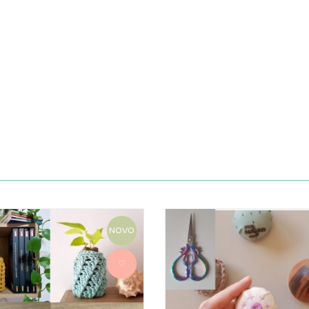
NOVO
♡