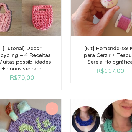
[Tutorial] Decor
[Kit] Remende-se! K
cycling – 4 Receitas
para Cerzir + Tesou
Muitas possibilidades
Sereia Holográfic
+ bônus secreto
R$
117,00
R$
70,00
♡