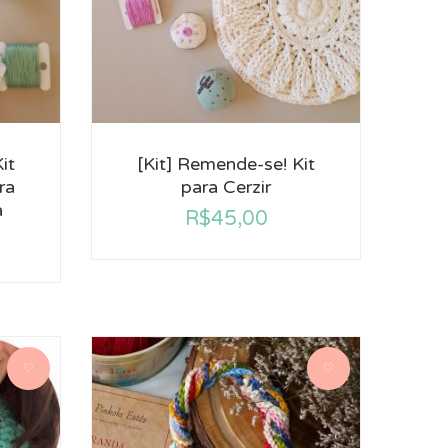
it
[Kit] Remende-se! Kit
ra
para Cerzir
a
R$
45,00
♡
♡