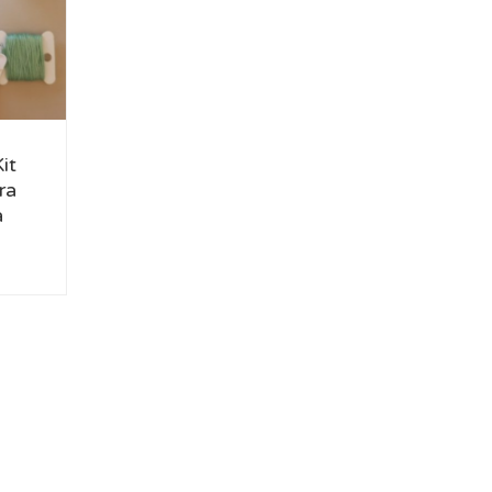
it
ra
a