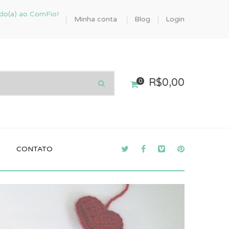
do(a) ao ComFio!
Minha conta
Blog
Login
R$
0,00
0
CONTATO